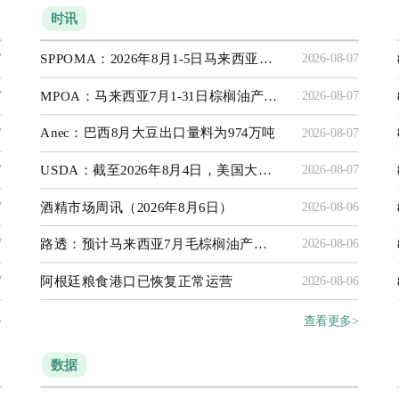
时讯
SPPOMA：2026年8月1-5日马来西亚棕榈油产量环比下降8.35%
7
2026-08-07
MPOA：马来西亚7月1-31日棕榈油产量预估增加7.54%
7
2026-08-07
Anec：巴西8月大豆出口量料为974万吨
7
2026-08-07
USDA：截至2026年8月4日，美国大豆产区干旱比例为26%
7
2026-08-07
酒精市场周讯（2026年8月6日）
7
2026-08-06
路透：预计马来西亚7月毛棕榈油产量为176万吨
7
2026-08-06
阿根廷粮食港口已恢复正常运营
7
2026-08-06
>
查看更多>
数据