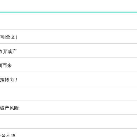
声明全文）
放弃减产
期而来
策转向！
破产风险
元首会晤