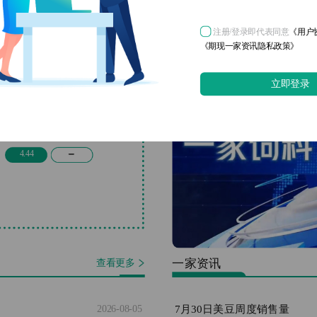
生猪
5.16
0.13
注册/登录即代表同意
《用户
《期现一家资讯隐私政策》
白羽肉鸡
立即登录
3.41
0.02
鸡蛋
4.44
一家资讯
查看更多
7月30日美豆周度销售量
2026-08-05