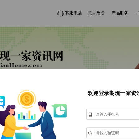
客服电话
意见反馈
产品服务
一
欢迎登录期现一家资
粕类
油脂
生猪
VIP视频