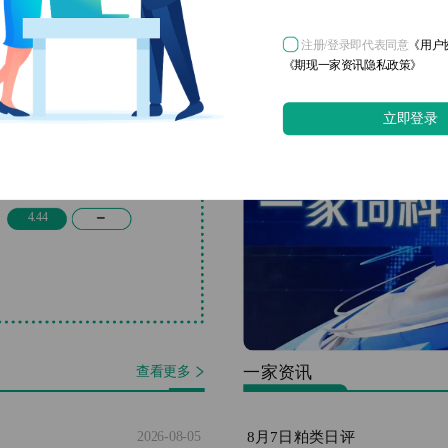
生猪
5.16
0.13
注册/登录即代表同意
《用户
《期现一家资讯隐私政策》
白羽肉鸡
立即登录
3.41
0.02
鸡蛋
4.44
一家资讯
查看更多
8月7日粕类日评
2026-08-05