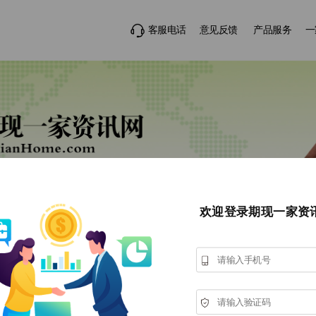
客服电话
意见反馈
产品服务
一
欢迎登录期现一家资
粕类
油脂
生猪
VIP视频